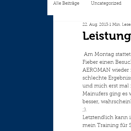
Alle Beiträge
Uncategorized
22. Aug. 2013
1 Min. Lese
Leistung
 Am Montag stattete ich zum wiederholten Male dem LAUFFieber von Joachim 
Fieber einen Besuc
AEROMAN wieder mal
schlechte Ergebnis
und mich erst mal 
Mainufers ging es w
besser, wahrschein
;).
Letztendlich kann 
mein Training für 