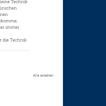
 Meine Technik 
ünschen 
hnen 
bekomme, 
war immer 
 
 die Technik 
Alle ansehen