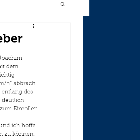
eber
it dem 
chtig 
km/h“ abbrach 
 entlang des 
 deutlich 
 zum Einrollen 
und ich hoffe 
en zu können.