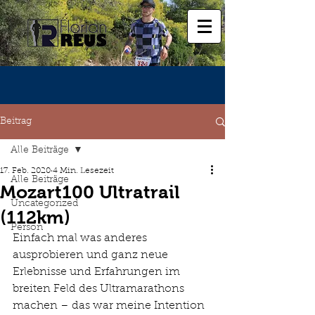
Beitrag
Alle Beiträge
17. Feb. 2020
4 Min. Lesezeit
Alle Beiträge
Mozart100 Ultratrail
Uncategorized
(112km)
Person
Einfach mal was anderes 
ausprobieren und ganz neue 
Erlebnisse und Erfahrungen im 
breiten Feld des Ultramarathons 
machen – das war meine Intention 