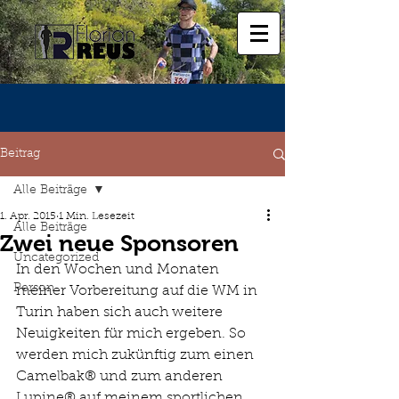
Beitrag
Alle Beiträge
1. Apr. 2015
1 Min. Lesezeit
Alle Beiträge
Zwei neue Sponsoren
Uncategorized
In den Wochen und Monaten 
Person
meiner Vorbereitung auf die WM in 
Turin haben sich auch weitere 
Neuigkeiten für mich ergeben. So 
werden mich zukünftig zum einen 
Camelbak® und zum anderen 
Lupine® auf meinem sportlichen 